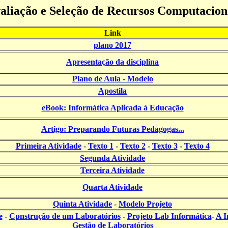
aliação e Seleção de Recursos Computacion
Link
plano 2017
Apresentação da disciplina
Plano de Aula - Modelo
Apostila
eBook: Informática Aplicada à Educação
Artigo: Preparando Futuras Pedagogas...
Primeira Atividade
-
Texto 1
-
Texto 2
-
Texto 3
-
Texto 4
Segunda Atividade
Terceira Atividade
Quarta Atividade
Quinta Atividade
-
Modelo Projeto
e
-
Cpnstrução de um Laboratórios
-
Projeto Lab Informática
-
A I
Gestão de Laboratórios