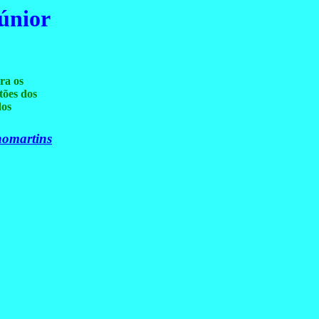
únior
ra os
tões dos
dos
enomartins