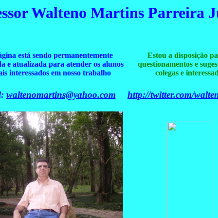
essor Walteno Martins Parreira J
ágina está sendo permanentemente
Estou a disposição pa
a e atualizada para atender os alunos
questionamentos e suges
is interessados em nosso trabalho
colegas e interessa
l:
waltenomartins@yahoo.com
http://twitter.com/walt