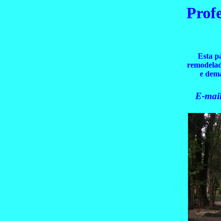
Prof
Esta p
remodelad
e dema
E-mai